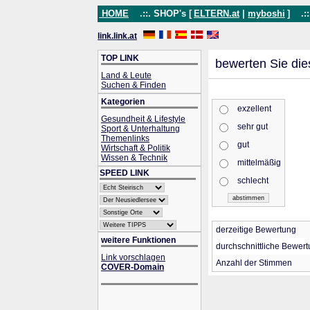
HOME
.::. SHOP's [
ELTERN.at
|
myboshi
]
.::
link.link.at
TOP LINK
bewerten Sie die
Land & Leute
Suchen & Finden
Kategorien
exzellent
Gesundheit & Lifestyle
sehr gut
Sport & Unterhaltung
Themenlinks
gut
Wirtschaft & Politik
Wissen & Technik
mittelmäßig
SPEED LINK
schlecht
derzeitige Bewertung
weitere Funktionen
durchschnittliche Bewer
Link vorschlagen
Anzahl der Stimmen
COVER-Domain