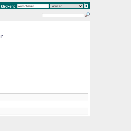
klicken:
l"
.