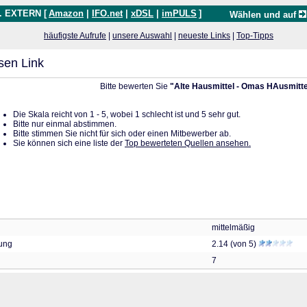
. EXTERN [
Amazon
|
IFO.net
|
xDSL
|
imPULS
]
Wählen und auf
häufigste Aufrufe
|
unsere Auswahl
|
neueste Links
|
Top-Tipps
sen Link
Bitte bewerten Sie
"Alte Hausmittel - Omas HAusmitte
Die Skala reicht von 1 - 5, wobei 1 schlecht ist und 5 sehr gut.
Bitte nur einmal abstimmen.
Bitte stimmen Sie nicht für sich oder einen Mitbewerber ab.
Sie können sich eine liste der
Top bewerteten Quellen ansehen.
mittelmäßig
tung
2.14 (von 5)
7