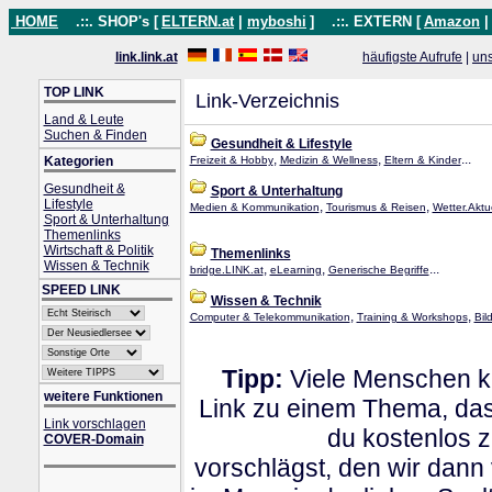
HOME
.::. SHOP's [
ELTERN.at
|
myboshi
]
.::. EXTERN [
Amazon
link.link.at
häufigste Aufrufe
|
un
TOP LINK
Link-Verzeichnis
Land & Leute
Suchen & Finden
Gesundheit & Lifestyle
,
,
...
Kategorien
Freizeit & Hobby
Medizin & Wellness
Eltern & Kinder
Gesundheit &
Sport & Unterhaltung
Lifestyle
,
,
Medien & Kommunikation
Tourismus & Reisen
Wetter.Aktue
Sport & Unterhaltung
Themenlinks
Wirtschaft & Politik
Themenlinks
Wissen & Technik
,
,
...
bridge.LINK.at
eLearning
Generische Begriffe
SPEED LINK
Wissen & Technik
,
,
Computer & Telekommunikation
Training & Workshops
Bil
Tipp:
Viele Menschen kl
weitere Funktionen
Link zu einem Thema, dass
Link vorschlagen
du kostenlos 
COVER-Domain
vorschlägst, den wir dann