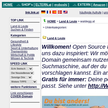
HOME
.::. SHOP's [
ELTERN.at
|
myboshi
]
.::. EXTERN [
Amazon
link.link.at
häufigste Aufrufe
|
un
TOP LINK
HOME
>
Land & Leute
> waldegg.at
Land & Leute
> Unterkategorien:
Suchen & Finden
Kategorien
Land & Leute
Gesundheit &
Lifestyle
Willkomen!
Open Source P
Sport & Unterhaltung
Themenlinks
uns dazu inspiriert: Wir m
Wirtschaft & Politik
Wissen & Technik
Domain gemeinsam nutzen k
SPEED LINK
Suchmaschine, auf der du
vorschlagen kannst. Ein and
Gratis für immer:
Deine pe
passt. Siehe unter
http://
weitere Funktionen
Link vorschlagen
COVER-Domain