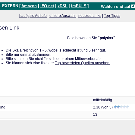
. EXTERN [
Amazon
|
IFO.net
|
xDSL
|
imPULS
]
Wählen und auf
häufigste Aufrufe
|
unsere Auswahl
|
neueste Links
|
Top-Tipps
sen Link
Bitte bewerten Sie
"polytixx"
.
Die Skala reicht von 1 - 5, wobei 1 schlecht ist und 5 sehr gut.
Bitte nur einmal abstimmen.
Bitte stimmen Sie nicht für sich oder einen Mitbewerber ab.
Sie können sich eine liste der
Top bewerteten Quellen ansehen.
mittelmäßig
tung
2.38 (von 5)
13