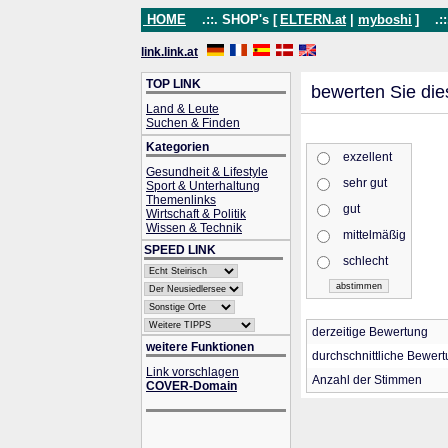
HOME
.::. SHOP's [
ELTERN.at
|
myboshi
]
.::
link.link.at
TOP LINK
bewerten Sie die
Land & Leute
Suchen & Finden
Kategorien
exzellent
Gesundheit & Lifestyle
sehr gut
Sport & Unterhaltung
Themenlinks
gut
Wirtschaft & Politik
Wissen & Technik
mittelmäßig
SPEED LINK
schlecht
derzeitige Bewertung
weitere Funktionen
durchschnittliche Bewer
Link vorschlagen
Anzahl der Stimmen
COVER-Domain