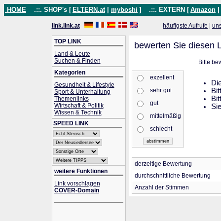
HOME
.::. SHOP's [
ELTERN.at
|
myboshi
]
.::. EXTERN [
Amazon
link.link.at
häufigste Aufrufe
|
un
TOP LINK
bewerten Sie diesen L
Land & Leute
Suchen & Finden
Bitte be
Kategorien
exzellent
Die
Gesundheit & Lifestyle
sehr gut
Bit
Sport & Unterhaltung
Bit
Themenlinks
gut
Wirtschaft & Politik
Sie
Wissen & Technik
mittelmäßig
SPEED LINK
schlecht
derzeitige Bewertung
weitere Funktionen
durchschnittliche Bewertung
Link vorschlagen
Anzahl der Stimmen
COVER-Domain