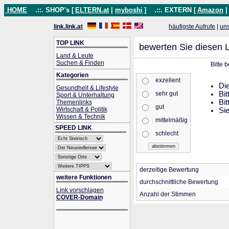
HOME
.::. SHOP's [
ELTERN.at
|
myboshi
]
.::. EXTERN [
Amazon
link.link.at
häufigste Aufrufe
|
un
TOP LINK
bewerten Sie diesen L
Land & Leute
Suchen & Finden
Bitte 
Kategorien
exzellent
Die
Gesundheit & Lifestyle
sehr gut
Bit
Sport & Unterhaltung
Bit
Themenlinks
gut
Wirtschaft & Politik
Sie
Wissen & Technik
mittelmäßig
SPEED LINK
schlecht
derzeitige Bewertung
weitere Funktionen
durchschnittliche Bewertung
Link vorschlagen
Anzahl der Stimmen
COVER-Domain