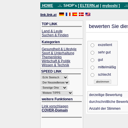
HOME
.::. SHOP's [
ELTERN.at
|
myboshi
]
.::
link.link.at
TOP LINK
bewerten Sie die
Land & Leute
Suchen & Finden
Kategorien
exzellent
Gesundheit & Lifestyle
sehr gut
Sport & Unterhaltung
Themenlinks
gut
Wirtschaft & Politik
Wissen & Technik
mittelmäßig
SPEED LINK
schlecht
derzeitige Bewertung
weitere Funktionen
durchschnittliche Bewer
Link vorschlagen
Anzahl der Stimmen
COVER-Domain