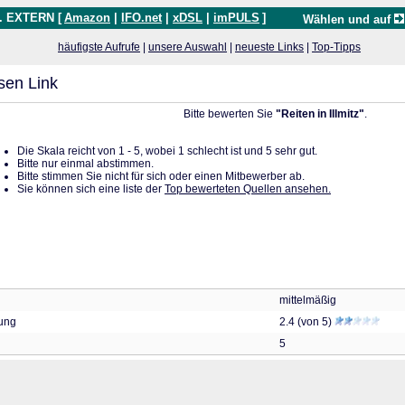
. EXTERN [
Amazon
|
IFO.net
|
xDSL
|
imPULS
]
Wählen und auf
häufigste Aufrufe
|
unsere Auswahl
|
neueste Links
|
Top-Tipps
sen Link
Bitte bewerten Sie
"Reiten in Illmitz"
.
Die Skala reicht von 1 - 5, wobei 1 schlecht ist und 5 sehr gut.
Bitte nur einmal abstimmen.
Bitte stimmen Sie nicht für sich oder einen Mitbewerber ab.
Sie können sich eine liste der
Top bewerteten Quellen ansehen.
mittelmäßig
tung
2.4 (von 5)
5