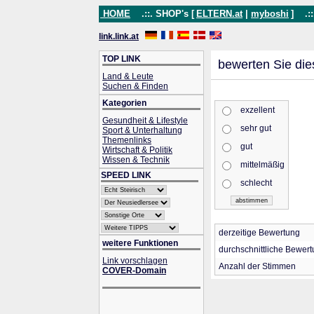
HOME
.::. SHOP's [
ELTERN.at
|
myboshi
]
.::
link.link.at
TOP LINK
bewerten Sie die
Land & Leute
Suchen & Finden
Kategorien
exzellent
Gesundheit & Lifestyle
sehr gut
Sport & Unterhaltung
Themenlinks
gut
Wirtschaft & Politik
Wissen & Technik
mittelmäßig
SPEED LINK
schlecht
derzeitige Bewertung
weitere Funktionen
durchschnittliche Bewer
Link vorschlagen
Anzahl der Stimmen
COVER-Domain