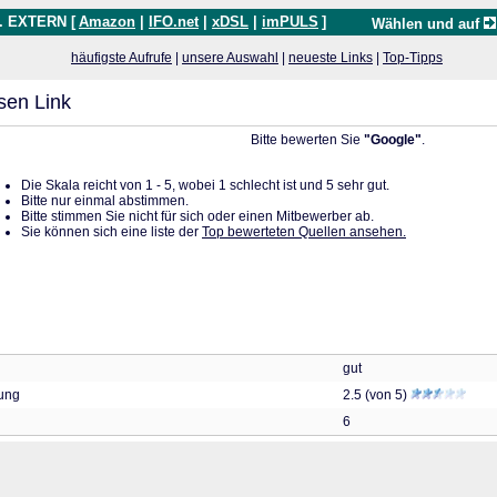
. EXTERN [
Amazon
|
IFO.net
|
xDSL
|
imPULS
]
Wählen und auf
häufigste Aufrufe
|
unsere Auswahl
|
neueste Links
|
Top-Tipps
sen Link
Bitte bewerten Sie
"Google"
.
Die Skala reicht von 1 - 5, wobei 1 schlecht ist und 5 sehr gut.
Bitte nur einmal abstimmen.
Bitte stimmen Sie nicht für sich oder einen Mitbewerber ab.
Sie können sich eine liste der
Top bewerteten Quellen ansehen.
gut
tung
2.5 (von 5)
6