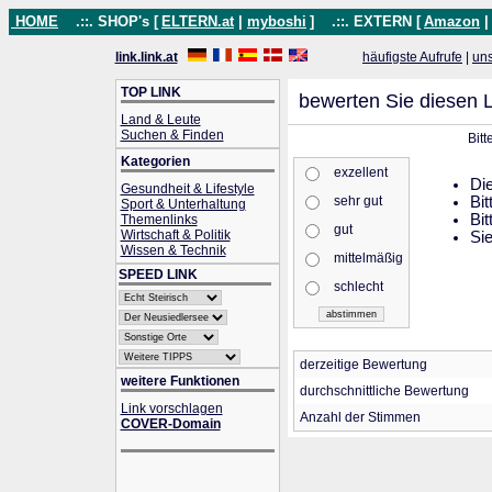
HOME
.::. SHOP's [
ELTERN.at
|
myboshi
]
.::. EXTERN [
Amazon
link.link.at
häufigste Aufrufe
|
un
TOP LINK
bewerten Sie diesen L
Land & Leute
Suchen & Finden
Bit
Kategorien
exzellent
Die
Gesundheit & Lifestyle
sehr gut
Bit
Sport & Unterhaltung
Bit
Themenlinks
gut
Wirtschaft & Politik
Sie
Wissen & Technik
mittelmäßig
SPEED LINK
schlecht
derzeitige Bewertung
weitere Funktionen
durchschnittliche Bewertung
Link vorschlagen
Anzahl der Stimmen
COVER-Domain