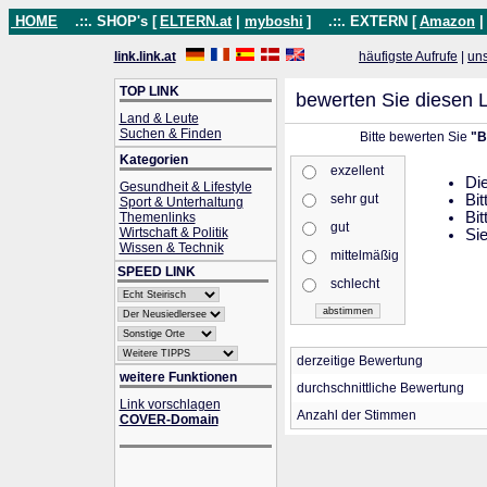
HOME
.::. SHOP's [
ELTERN.at
|
myboshi
]
.::. EXTERN [
Amazon
link.link.at
häufigste Aufrufe
|
un
TOP LINK
bewerten Sie diesen L
Land & Leute
Suchen & Finden
Bitte bewerten Sie
"B
Kategorien
exzellent
Die
Gesundheit & Lifestyle
sehr gut
Bit
Sport & Unterhaltung
Bit
Themenlinks
gut
Wirtschaft & Politik
Sie
Wissen & Technik
mittelmäßig
SPEED LINK
schlecht
derzeitige Bewertung
weitere Funktionen
durchschnittliche Bewertung
Link vorschlagen
Anzahl der Stimmen
COVER-Domain