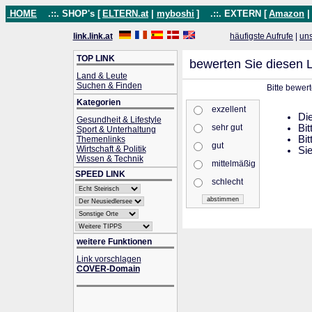
HOME
.::. SHOP's [
ELTERN.at
|
myboshi
]
.::. EXTERN [
Amazon
link.link.at
häufigste Aufrufe
|
un
TOP LINK
bewerten Sie diesen L
Land & Leute
Suchen & Finden
Bitte bewer
Kategorien
exzellent
Die
Gesundheit & Lifestyle
sehr gut
Bit
Sport & Unterhaltung
Bit
Themenlinks
gut
Wirtschaft & Politik
Sie
Wissen & Technik
mittelmäßig
SPEED LINK
schlecht
weitere Funktionen
Link vorschlagen
COVER-Domain