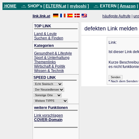
HOME
.::. SHOP's [
ELTERN.at
|
myboshi
]
.::. EXTERN [
Amazon
link.link.at
häufigste Aufrufe
|
un
TOP LINK
defekten Link melden
Land & Leute
Suchen & Finden
Link:
Kategorien
Ist dieser Link def
Gesundheit & Lifestyle
Sport & Unterhaltung
Themenlinks
Kurze Beschreib
Wirtschaft & Politik
es nicht funktionie
Wissen & Technik
SPEED LINK
*
Nach dem Senden wir
weitere Funktionen
Link vorschlagen
COVER-Domain