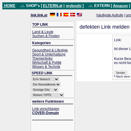
HOME
.::. SHOP's [
ELTERN.at
|
myboshi
]
.::. EXTERN [
Amazon
link.link.at
häufigste Aufrufe
|
un
TOP LINK
defekten Link melden
Land & Leute
Suchen & Finden
Link:
Kategorien
Ist dieser 
Gesundheit & Lifestyle
Sport & Unterhaltung
Themenlinks
Kurze Bes
Wirtschaft & Politik
es nicht fu
Wissen & Technik
SPEED LINK
*
Nach dem Se
weitere Funktionen
Link vorschlagen
COVER-Domain