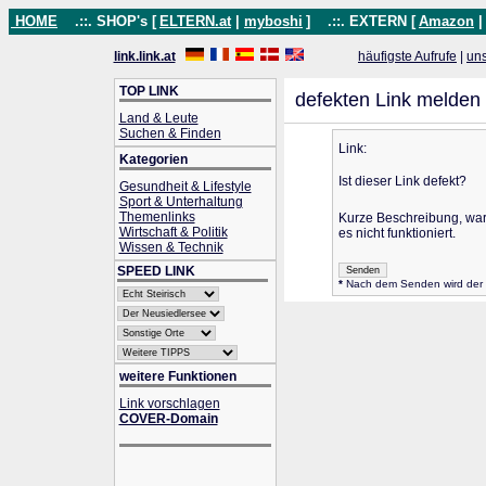
HOME
.::. SHOP's [
ELTERN.at
|
myboshi
]
.::. EXTERN [
Amazon
link.link.at
häufigste Aufrufe
|
un
TOP LINK
defekten Link melden
Land & Leute
Suchen & Finden
Link:
Kategorien
Ist dieser Link defekt?
Gesundheit & Lifestyle
Sport & Unterhaltung
Themenlinks
Kurze Beschreibung, wa
Wirtschaft & Politik
es nicht funktioniert.
Wissen & Technik
SPEED LINK
*
Nach dem Senden wird der L
weitere Funktionen
Link vorschlagen
COVER-Domain