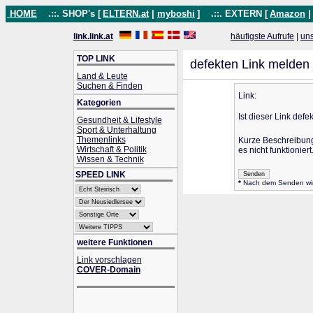
HOME
.::. SHOP's [
ELTERN.at
|
myboshi
]
.::. EXTERN [
Amazon
link.link.at
häufigste Aufrufe
|
un
TOP LINK
defekten Link melden
Land & Leute
Suchen & Finden
Link:
Kategorien
Ist dieser Link defe
Gesundheit & Lifestyle
Sport & Unterhaltung
Themenlinks
Kurze Beschreibun
Wirtschaft & Politik
es nicht funktioniert
Wissen & Technik
SPEED LINK
*
Nach dem Senden wird 
weitere Funktionen
Link vorschlagen
COVER-Domain