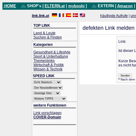
HOME
.::. SHOP's [
ELTERN.at
|
myboshi
]
.::. EXTERN [
Amazon
link.link.at
häufigste Aufrufe
|
un
TOP LINK
defekten Link melden
Land & Leute
Suchen & Finden
Link:
Kategorien
Ist dieser 
Gesundheit & Lifestyle
Sport & Unterhaltung
Themenlinks
Kurze Bes
Wirtschaft & Politik
es nicht fu
Wissen & Technik
SPEED LINK
*
Nach dem Se
weitere Funktionen
Link vorschlagen
COVER-Domain