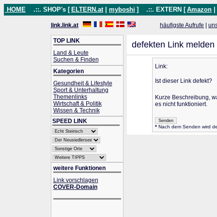
HOME
.::. SHOP's [
ELTERN.at
|
myboshi
]
.::. EXTERN [
Amazon
link.link.at
häufigste Aufrufe
|
un
TOP LINK
defekten Link melden
Land & Leute
Suchen & Finden
Link:
Kategorien
Ist dieser Link defekt?
Gesundheit & Lifestyle
Sport & Unterhaltung
Themenlinks
Kurze Beschreibung, 
Wirtschaft & Politik
es nicht funktioniert.
Wissen & Technik
SPEED LINK
*
Nach dem Senden wird der 
weitere Funktionen
Link vorschlagen
COVER-Domain