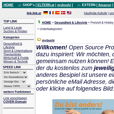
HOME
.::. SHOP's [
ELTERN.at
|
myboshi
]
.::. EXTERN [
Amazon
link.link.at
häufigste Aufrufe
|
un
TOP LINK
HOME
>
Gesundheit & Lifestyle
> Freizeit & Hobby
Land & Leute
> Unterkategorien:
Suchen & Finden
Kategorien
myboshi
Gesundheit &
Willkomen!
Open Source Proj
Lifestyle
Sport & Unterhaltung
dazu inspiriert: Wir möchten
Themenlinks
Wirtschaft & Politik
gemeinsam nutzen können! Ein
Wissen & Technik
der du kostenlos zum
jeweil
SPEED LINK
anderes Besipiel ist unsere ei
persönliche eMail Adresse, di
oder klicke auf folgendes Bild
weitere Funktionen
Link vorschlagen
COVER-Domain