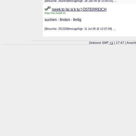
[Besuche: 262003|hinzugefügt: 28 Jan 09 @ 15:45:01] ...
iseek.to [ai si:k tu:] ÖSTERREICH
http://at.iseek.to
suchen - finden - fertig
[Besuche: 251320|hinzugefügt: 11 Jul 06 @ 12:07:09] ...
Zeitzone GMT
+
1
| 17:47 | Ansch