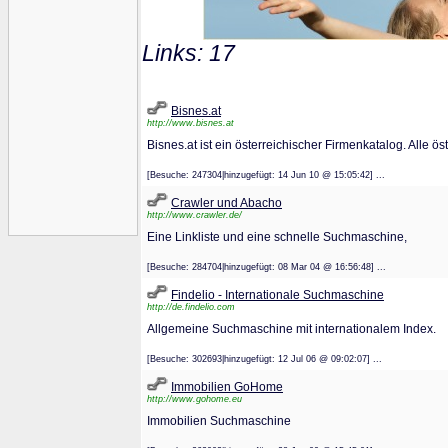
Links: 17
Bisnes.at
http://www.bisnes.at
Bisnes.at ist ein österreichischer Firmenkatalog. Alle ö
[Besuche: 247304|hinzugefügt: 14 Jun 10 @ 15:05:42] ...
Crawler und Abacho
http://www.crawler.de/
Eine Linkliste und eine schnelle Suchmaschine,
[Besuche: 284704|hinzugefügt: 08 Mar 04 @ 16:56:48] ...
Findelio - Internationale Suchmaschine
http://de.findelio.com
Allgemeine Suchmaschine mit internationalem Index.
[Besuche: 302693|hinzugefügt: 12 Jul 06 @ 09:02:07] ...
Immobilien GoHome
http://www.gohome.eu
Immobilien Suchmaschine