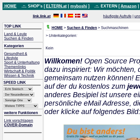
HOME
.::. SHOP's [
ELTERN.at
|
myboshi
]
.::. EXTERN [
Amazon
link.link.at
häufigste Aufrufe
|
un
TOP LINK
HOME
>
Suchen & Finden
> Suchmaschinen
Land & Leute
> Unterkategorien:
Suchen & Finden
Kategorien
Kein
Gesundheit &
Lifestyle
Willkomen!
Open Source Proj
Sport & Unterhaltung
Themenlinks
dazu inspiriert: Wir möchten
Wirtschaft & Politik
Wissen & Technik
gemeinsam nutzen können! Ein
SPEED LINK
auf der du kostenlos zum
jew
anderes Besipiel ist unsere ei
persönliche eMail Adresse, di
oder klicke auf folgendes Bild
weitere Funktionen
Link vorschlagen
COVER-Domain