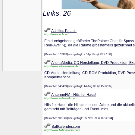
Links: 26
Achilles Palace
http://www.achi.at/
Ein durchgehend geöffneter ThePalace Chat für Spass 
Real-AVs" :-)), da die Räume grösstenteils gezeichnet sin
[Besuche: 578943|hinzugefügt: 27 Apr 04 @ 20:47:38] ...
AltonaMedia: CD Herstellung, DVD Produktion, Exp
http://www.altonamedia.de
CD-Audio Herstellung, CD-ROM Produktion, DVD Pressu
Komplettservice.
[Besuche: 545459|hinzugefügt: 14 Aug 06 @ 15:32:34] ...
AntenneFM - Hits frei Haus!
http://www.antennefm.at
Hits frei Haus: die Hits der letzten Jahre und die aktu
gemischt mit Beiträgen und Event-Infos.
[Besuche: 508146|hinzugefügt: 05 Nov 09 @ 09:30:34] ...
Ballkalender.com
http://www.ballkalender.com