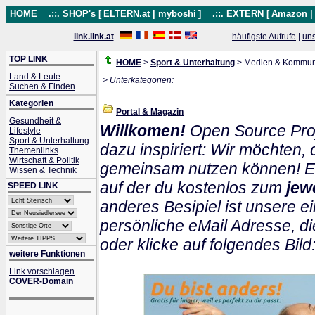
HOME
.::. SHOP's [
ELTERN.at
|
myboshi
]
.::. EXTERN [
Amazon
link.link.at
häufigste Aufrufe
|
un
TOP LINK
HOME
>
Sport & Unterhaltung
> Medien & Kommun
Land & Leute
> Unterkategorien:
Suchen & Finden
Kategorien
Portal & Magazin
Gesundheit &
Willkomen!
Open Source Proj
Lifestyle
Sport & Unterhaltung
dazu inspiriert: Wir möchten
Themenlinks
Wirtschaft & Politik
gemeinsam nutzen können! Ein
Wissen & Technik
auf der du kostenlos zum
jew
SPEED LINK
anderes Besipiel ist unsere ei
persönliche eMail Adresse, di
oder klicke auf folgendes Bild
weitere Funktionen
Link vorschlagen
COVER-Domain