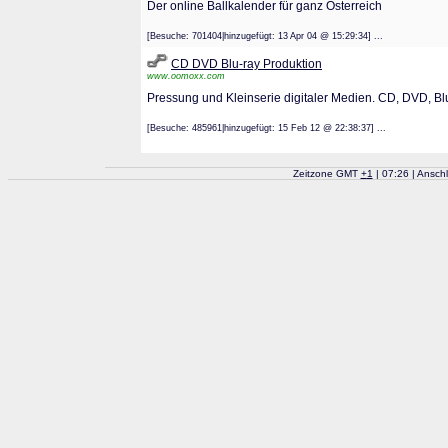
Der online Ballkalender für ganz Österreich
[Besuche: 701404|hinzugefügt: 13 Apr 04 @ 15:29:34] ...
CD DVD Blu-ray Produktion
www.oomoxx.com
Pressung und Kleinserie digitaler Medien. CD, DVD, Blu
[Besuche: 485961|hinzugefügt: 15 Feb 12 @ 22:38:37] ...
Zeitzone GMT
+
1
| 07:26 | Ansch