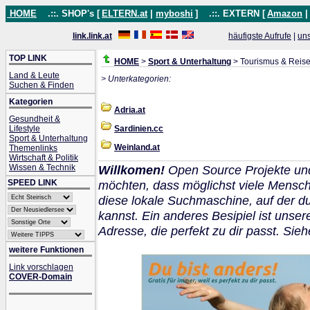
HOME
.::. SHOP's [
ELTERN.at
|
myboshi
]
.::. EXTERN [
Amazon
link.link.at
häufigste Aufrufe
|
un
TOP LINK
HOME
>
Sport & Unterhaltung
> Tourismus & Reis
Land & Leute
> Unterkategorien:
Suchen & Finden
Kategorien
Adria.at
Gesundheit &
Lifestyle
Sardinien.cc
Sport & Unterhaltung
Weinland.at
Themenlinks
Wirtschaft & Politik
Wissen & Technik
Willkomen!
Open Source Projekte un
SPEED LINK
möchten, dass möglichst viele Mensch
diese lokale Suchmaschine, auf der 
kannst. Ein anderes Besipiel ist unser
Adresse, die perfekt zu dir passt. Sie
weitere Funktionen
Link vorschlagen
COVER-Domain