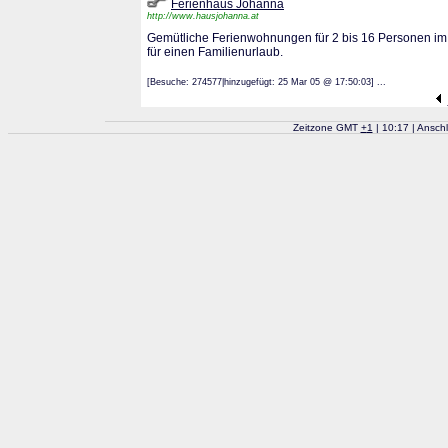
Ferienhaus Johanna
http://www.hausjohanna.at
Gemütliche Ferienwohnungen für 2 bis 16 Personen im Zi
für einen Familienurlaub.
[Besuche: 274577|hinzugefügt: 25 Mar 05 @ 17:50:03] ...
Zeitzone GMT
+
1
| 10:17 | Ansch