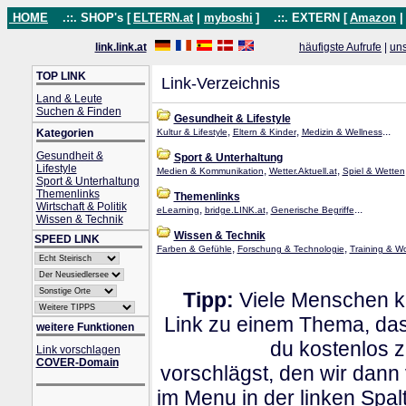
HOME
.::. SHOP's [
ELTERN.at
|
myboshi
]
.::. EXTERN [
Amazon
link.link.at
häufigste Aufrufe
|
un
TOP LINK
Link-Verzeichnis
Land & Leute
Suchen & Finden
Gesundheit & Lifestyle
,
,
...
Kategorien
Kultur & Lifestyle
Eltern & Kinder
Medizin & Wellness
Gesundheit &
Sport & Unterhaltung
Lifestyle
,
,
Medien & Kommunikation
Wetter.Aktuell.at
Spiel & Wetten
Sport & Unterhaltung
Themenlinks
Themenlinks
Wirtschaft & Politik
,
,
...
eLearning
bridge.LINK.at
Generische Begriffe
Wissen & Technik
Wissen & Technik
SPEED LINK
,
,
Farben & Gefühle
Forschung & Technologie
Training & W
Tipp:
Viele Menschen kl
Link zu einem Thema, dass
weitere Funktionen
du kostenlos 
Link vorschlagen
COVER-Domain
vorschlägst, den wir dann
im Menu in der linken Spa